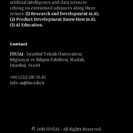
artificial intelligence and data sciences
relying on envisioned advances along three
venues:
(1) Research and Development in AI;
(2) Product Development Know-How in AI;
(3) AI Education.
Contact
ITU|AI
- İstanbul Teknik Üniversitesi,
Bilgisayar ve Bilişim Fakültesi, Maslak,
İstanbul, 34469
+90 (212) 285 36 82
info-ai@itu.edu.tr
© 2019 ITU|AI - All Rights Reserved.