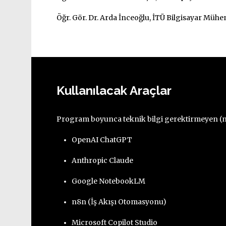
Öğr. Gör. Dr. Arda İnceoğlu, İTÜ Bilgisayar Mühen
Kullanılacak Araçlar
Program boyunca teknik bilgi gerektirmeyen (n
OpenAI ChatGPT
Anthropic Claude
Google NotebookLM
n8n (İş Akışı Otomasyonu)
Microsoft Copilot Studio