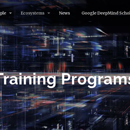
ple
Ecosystems
News
Google DeepMind Schol
Training Program