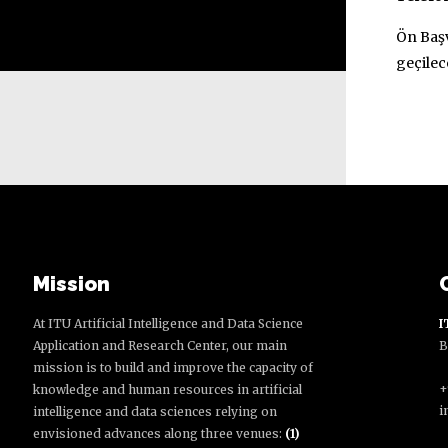
Ön Başv
geçilec
Mission
At ITU Artificial Intelligence and Data Science
I
Application and Research Center, our main
B
mission is to build and improve the capacity of
+
knowledge and human resources in artificial
i
intelligence and data sciences relying on
envisioned advances along three venues:
(1)