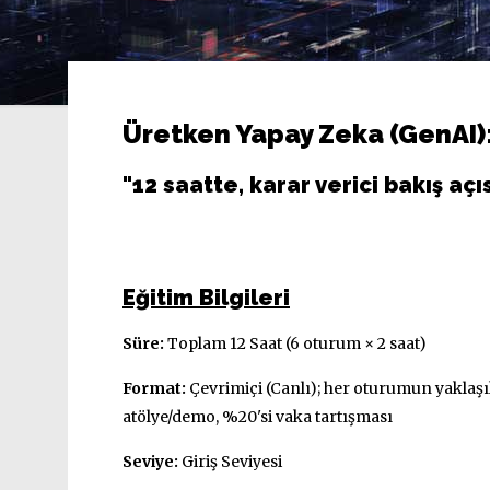
Üretken Yapay Zeka (GenAI)
"12 saatte, karar verici bakış açı
Eğitim Bilgileri
Süre:
Toplam 12 Saat (6 oturum × 2 saat)
Format:
Çevrimiçi (Canlı); her oturumun yaklaş
atölye/demo, %20'si vaka tartışması
Seviye:
Giriş Seviyesi