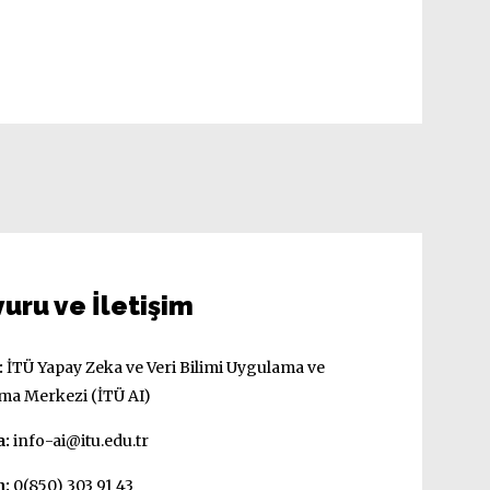
uru ve İletişim
:
İTÜ Yapay Zeka ve Veri Bilimi Uygulama ve
ma Merkezi (İTÜ AI)
a:
info-ai@itu.edu.tr
n:
0(850) 303 91 43