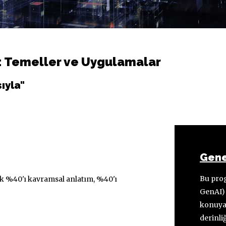
: Temeller ve Uygulamalar
sıyla"
Gene
Bu prog
ık %40'ı kavramsal anlatım, %40'ı
GenAI) 
konuya 
derinli