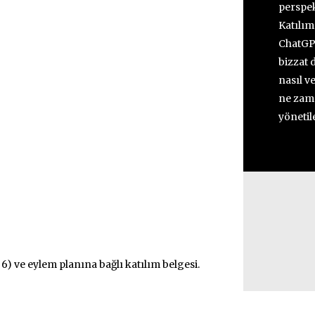
perspek
Katılım
ChatGPT
bizzat 
nasıl v
ne zama
yönetil
 ve eylem planına bağlı katılım belgesi.